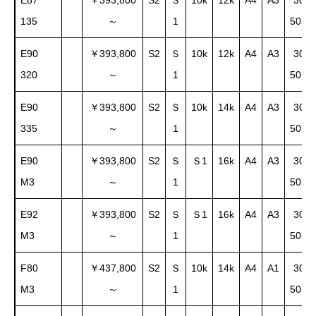
135
1
50m
～
E90
￥393,800
S2
Ｓ
10k
12k
A4
A3
30～
320
1
50m
～
E90
￥393,800
S2
Ｓ
10k
14k
A4
A3
30～
335
1
50m
～
E90
￥393,800
S2
Ｓ
Ｓ1
16k
A4
A3
30～
M3
1
50m
～
E92
￥393,800
S2
Ｓ
Ｓ1
16k
A4
A3
30～
M3
1
50m
～
F80
￥437,800
S2
Ｓ
10k
14k
A4
A1
30～
M3
1
50m
～