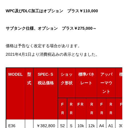
WPC及びDLC加工はオプション プラス￥110,000
サブタンク仕様、オプション プラス￥275,000～
価格は予告なく改定する場合があります。
2021年4月1日より消費税込みの表示となりました。
MODEL
型
SPEC-Ｓ
ショッ
標準バネ
アッパ
標準
式
税込価格
ク形状
レート
ーマウ
ント
F
Ｒ
FＲ
Ｒ
F
Ｒ
FＲ
Ｒ
Ｒ
Ｒ
Ｒ
Ｒ
E36
￥382,800
S2
Ｓ
10k
12k
A4
A1
30～