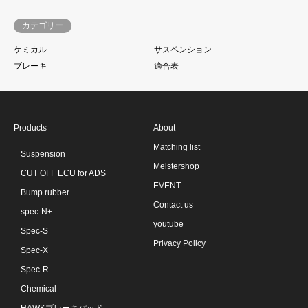
カテゴリー
ケミカル
サスペンション
ブレーキ
適合表
Products
About
Matching list
Suspension
Meistershop
CUT OFF ECU for ADS
EVENT
Bump rubber
Contact us
spec-N+
youtube
Spec-S
Privacy Policy
Spec-X
Spec-R
Chemical
HAWKブレーキパッド