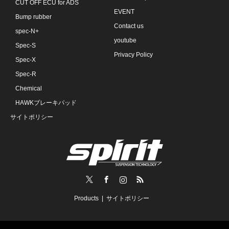
CUT OFF ECU for ADS
EVENT
Bump rubber
Contact us
spec-N+
youtube
Spec-S
Privacy Policy
Spec-X
Spec-R
Chemical
HAWKブレーキパッド
サイトポリシー
Twitter
Facebook
Instagram
RSS
Products
サイトポリシー