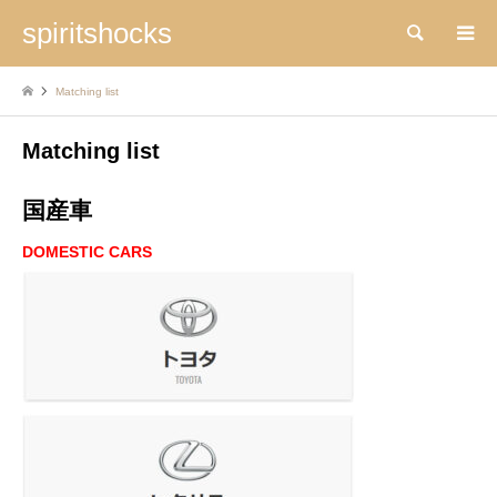
spiritshocks
検索
Matching list
Matching list
国産車
DOMESTIC CARS