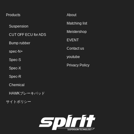
Products
About
Matching list
Suspension
Meistershop
CUT OFF ECU for ADS
EVENT
Bump rubber
Contact us
spec-N+
youtube
Spec-S
Privacy Policy
Spec-X
Spec-R
Chemical
HAWKブレーキパッド
サイトポリシー