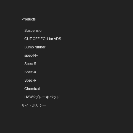
Products
Suspension
CUT OFF ECU for ADS
Bump rubber
spec-N+
Spec-S
Spec-X
Spec-R
Chemical
HAWKブレーキパッド
サイトポリシー