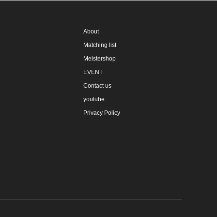
About
Matching list
Meistershop
EVENT
Contact us
youtube
Privacy Policy