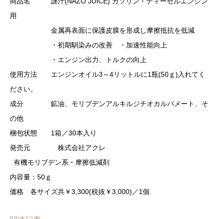
商品名 謎汁(NAZO JUICE) ガソリン・ディーゼルエンジン
用
金属再表面に保護皮膜を形成し摩擦抵抗を低減
・初期馴染みの改善 ・加速性能向上
・エンジン出力、トルクの向上
使用方法 エンジンオイル3～4リットルに1瓶(50ｇ)入れてく
ださい。
成分 鉱油、モリブデンアルキルジチオカルパメート、そ
の他
梱包状態 1箱／30本入り
発売元 株式会社アクレ
有機モリブデン系・摩擦低減剤
内容量：50ｇ
価格 各サイズ共￥3,300(税抜￥3,000)／1個