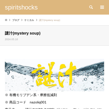
spiritshocks
検索
ブログ
ケミカル
謎汁(mystery soup)
謎汁(mystery soup)
2024.05.10
※ 有機モリブデン系・摩擦低減剤
※ 商品コード nazoliq001