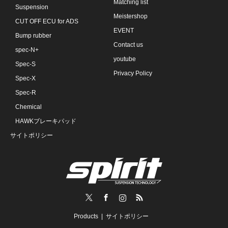
Matching list
Suspension
Meistershop
CUT OFF ECU for ADS
EVENT
Bump rubber
Contact us
spec-N+
youtube
Spec-S
Privacy Policy
Spec-X
Spec-R
Chemical
HAWKブレーキパッド
サイトポリシー
Twitter
Facebook
Instagram
RSS
Products
サイトポリシー