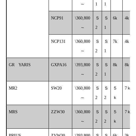
～
1
1
NCP91
\360,800
Ｓ
Ｓ
6k
4k
～
2
1
NCP131
\360,800
Ｓ
Ｓ
7k
4k
～
2
1
GR YARIS
GXPA16
\393,800
Ｓ
Ｓ
8k
8k
～
2
1
MR2
SW20
\360,800
Ｓ
Ｓ
５
7ｋ
～
2
2
ｋ
MRS
ZZW30
\360,800
Ｓ
Ｓ
５
7ｋ
～
2
2
ｋ
PRIUS
ZVW30
\393,800
Ｓ
Ｓ
6k
3k