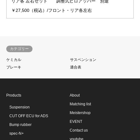
リア各 左右セット 調整式ピロアッパー 別途
￥27,500（税込）/フロント・リア各左右
カテゴリー
ケミカル
サスペンション
ブレーキ
適合表
Products
About
Matching list
Suspension
Meistershop
CUT OFF ECU for ADS
EVENT
Bump rubber
Contact us
spec-N+
youtube