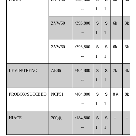
～
1
1
ZVW50
\393,800
Ｓ
Ｓ
6k
3k
～
1
1
ZVW60
\393,800
Ｓ
Ｓ
6k
3k
～
1
1
LEVIN/TRENO
AE86
\404,800
Ｓ
Ｓ
7k
4k
～
1
1
PROBOX/SUCCEED
NCP51
\404,800
Ｓ
Ｓ
8Ｋ
8k
～
1
1
HIACE
200系
\184,800
Ｓ
Ｓ
－
－
～
1
1