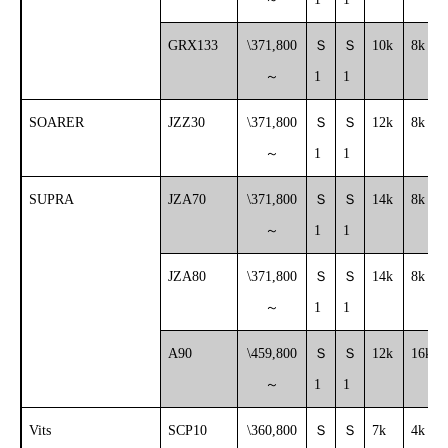
GRX133
\371,800
Ｓ
Ｓ
10k
8k
～
1
1
SOARER
JZZ30
\371,800
Ｓ
Ｓ
12k
8k
～
1
1
SUPRA
JZA70
\371,800
Ｓ
Ｓ
14k
8k
～
1
1
JZA80
\371,800
Ｓ
Ｓ
14k
8k
～
1
1
A90
\459,800
Ｓ
Ｓ
12k
16k
～
1
1
Vits
SCP10
\360,800
Ｓ
Ｓ
7k
4k