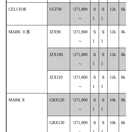
CELCIOR
UCF30
\371,800
Ｓ
Ｓ
12k
6k
～
1
1
MARK Ⅱ系
JZX90
\371,800
Ｓ
Ｓ
12k
8k
～
1
1
JZX100
\371,800
Ｓ
Ｓ
12k
8k
～
1
1
JZX110
\371,800
Ｓ
Ｓ
12k
8k
～
1
1
MARK X
GRX120
\371,800
Ｓ
Ｓ
10k
8k
～
1
1
GRX130
\371,800
Ｓ
Ｓ
10k
8k
～
1
1