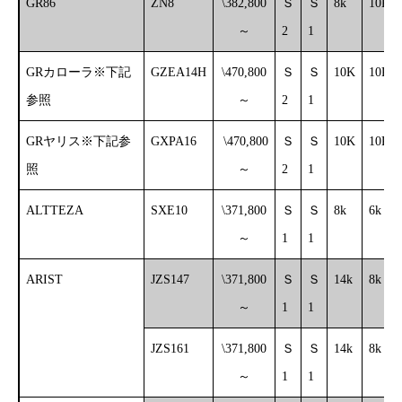
GR86
ZN8
\382,800
Ｓ
Ｓ
8k
10K
～
2
1
GRカローラ※下記
GZEA14H
\470,800
Ｓ
Ｓ
10K
10K
参照
～
2
1
GRヤリス※下記参
GXPA16
\470,800
Ｓ
Ｓ
10K
10K
照
～
2
1
ALTTEZA
SXE10
\371,800
Ｓ
Ｓ
8k
6k
～
1
1
ARIST
JZS147
\371,800
Ｓ
Ｓ
14k
8k
～
1
1
JZS161
\371,800
Ｓ
Ｓ
14k
8k
～
1
1