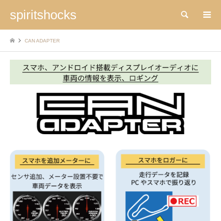
spiritshocks
検索
CAN ADAPTER