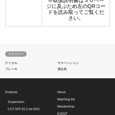
※取扱説明書は３０ペー
ジに及ぶため左のQRコー
ドを読み取ってご覧くだ
さい。
カテゴリー
ケミカル
サスペンション
ブレーキ
適合表
Products
About
Matching list
Suspension
Meistershop
CUT OFF ECU for ADS
EVENT