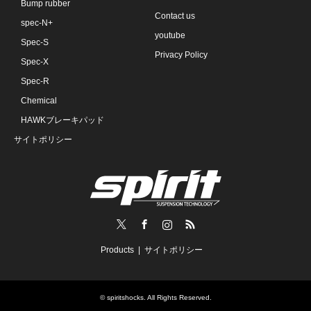
Bump rubber
Contact us
spec-N+
youtube
Spec-S
Privacy Policy
Spec-X
Spec-R
Chemical
HAWKブレーキパッド
サイトポリシー
Twitter
Facebook
Instagram
RSS
Products
サイトポリシー
©
spiritshocks
. All Rights Reserved.