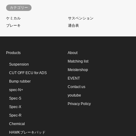
カテゴリー
ケミカル
サスペンション
ブレーキ
適合表
Products
About
Matching list
Suspension
Meistershop
CUT OFF ECU for ADS
EVENT
Bump rubber
Contact us
spec-N+
youtube
Spec-S
Privacy Policy
Spec-X
Spec-R
Chemical
HAWKブレーキパッド